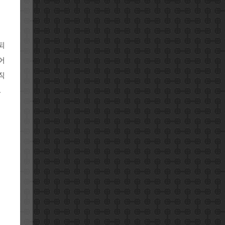
되
어
직
.