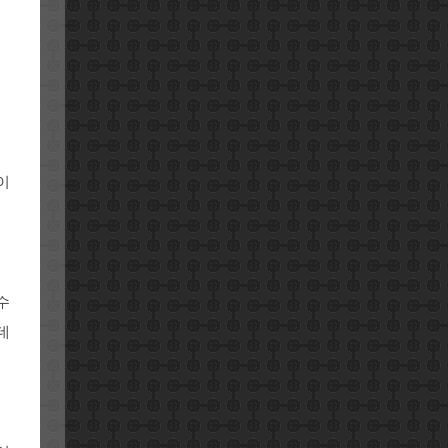
이
수
데