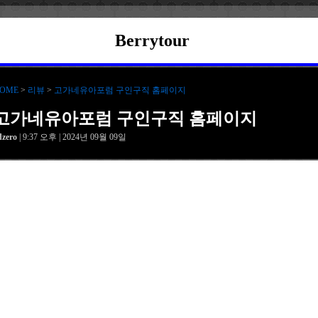
Berrytour
OME
>
리뷰
>
고가네유아포럼 구인구직 홈페이지
고가네유아포럼 구인구직 홈페이지
dzero
| 9:37 오후 | 2024년 09월 09일