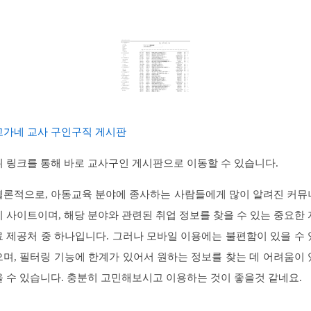
고가네 교사 구인구직 게시판
위 링크를 통해 바로 교사구인 게시판으로 이동할 수 있습니다.
결론적으로, 아동교육 분야에 종사하는 사람들에게 많이 알려진 커뮤
티 사이트이며, 해당 분야와 관련된 취업 정보를 찾을 수 있는 중요한 
료 제공처 중 하나입니다. 그러나 모바일 이용에는 불편함이 있을 수 
으며, 필터링 기능에 한계가 있어서 원하는 정보를 찾는 데 어려움이 
을 수 있습니다. 충분히 고민해보시고 이용하는 것이 좋을것 같네요.