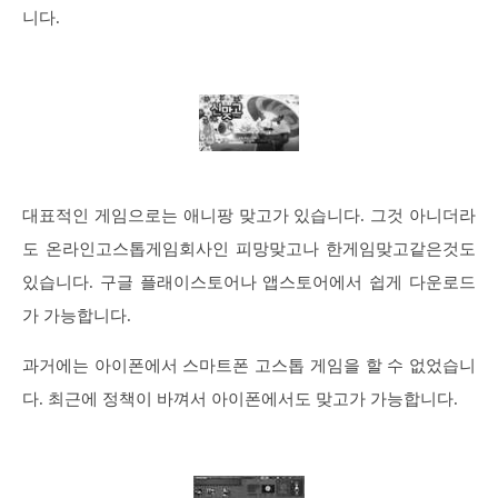
니다.
대표적인 게임으로는 애니팡 맞고가 있습니다. 그것 아니더라
도 온라인고스톱게임회사인 피망맞고나 한게임맞고같은것도
있습니다. 구글 플래이스토어나 앱스토어에서 쉽게 다운로드
가 가능합니다.
과거에는 아이폰에서 스마트폰 고스톱 게임을 할 수 없었습니
다. 최근에 정책이 바껴서 아이폰에서도 맞고가 가능합니다.