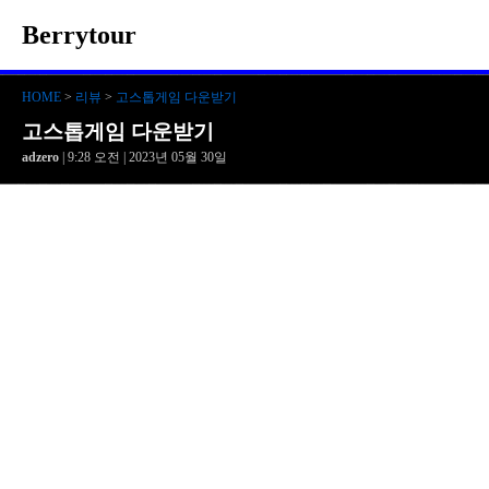
Berrytour
HOME
>
리뷰
>
고스톱게임 다운받기
고스톱게임 다운받기
adzero
| 9:28 오전 | 2023년 05월 30일