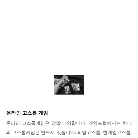
온라인 고스톱 게임
온라인 고스톱게임은 정말 다양합니다. 게임포털에서는 하나
의 고스톱게임은 반드시 있습니다. 피망고스톱, 한게임고스톱,