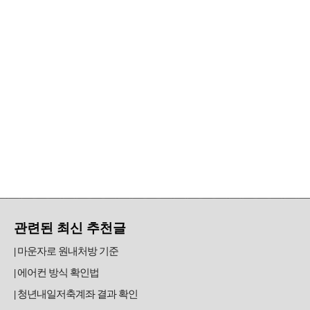
관련된 최신 추천글
마운자로 원내처방 기준
에어컨 방식 확인법
청년내일저축계좌 결과 확인