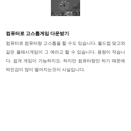
컴퓨터로 고스톱게임 다운받기
컴퓨터로 컴퓨터랑 고스톱을 할 수도 있습니다. 월드컵 맞고와
같은 플래시게임이 그 예라고 할 수 있습니다. 용량이 작습니
다. 쉽게 게임이 가능하지요. 하지만 컴퓨터랑만 하기 때문에
박진감이 많이 떨어지는것이 사실입니다.