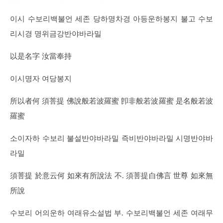
이시 수보리백불언 세존 당하명차경 아등운하봉지 불고 수보
리시경 명위금강반야바라밀
以是名字 汝當奉持
이시명자 여당봉지
所以者何 須菩提 佛說般若波羅蜜 卽非般若波羅蜜 是名般若波
羅蜜
소이자하 수보리 불설반야바라밀 즉비반야바라밀 시명반야바
라밀
須菩提 於意云何 如來有所說法 不. 須菩提白佛言 世尊 如來無
所說
수보리 어의운하 여래유소설법 부. 수보리백불언 세존 여래무