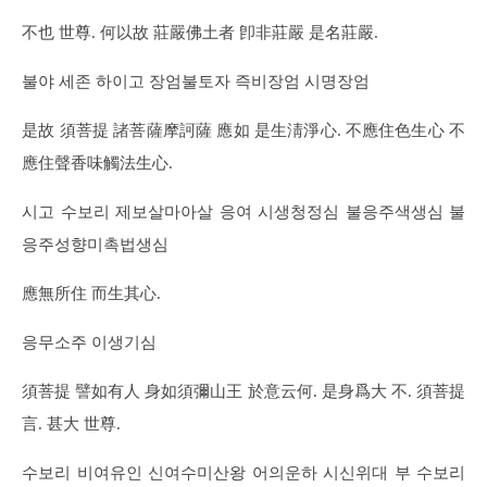
不也 世尊. 何以故 莊嚴佛土者 卽非莊嚴 是名莊嚴.
불야 세존 하이고 장엄불토자 즉비장엄 시명장엄
是故 須菩提 諸菩薩摩訶薩 應如 是生淸淨心. 不應住色生心 不
應住聲香味觸法生心.
시고 수보리 제보살마아살 응여 시생청정심 불응주색생심 불
응주성향미촉법생심
應無所住 而生其心.
응무소주 이생기심
須菩提 譬如有人 身如須彌山王 於意云何. 是身爲大 不. 須菩提
言. 甚大 世尊.
수보리 비여유인 신여수미산왕 어의운하 시신위대 부 수보리