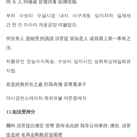
間 天 人 阿修羅 皆應供養 如佛塔廟.
부차 수보리 수설시경 내지 사구계등 당지차처 일체세
간 천 인 아수라 개응공양 여불탑묘.
何況有人 盡能受持讀誦 須菩提 當知是人 成就最上第一希有之
法.
하황유인 진능수지독송. 수보리 당지시인 성취최상제일희유
지법.
若是經典所在之處 卽爲有佛 若尊重弟子
약시경전소재지처 즉위유불 약존중제자
13.如法受持分
爾時 須菩提白佛言 世尊 當何名此經 我等云何奉持. 佛告. 須菩
提是經 名爲金剛般若波羅蜜