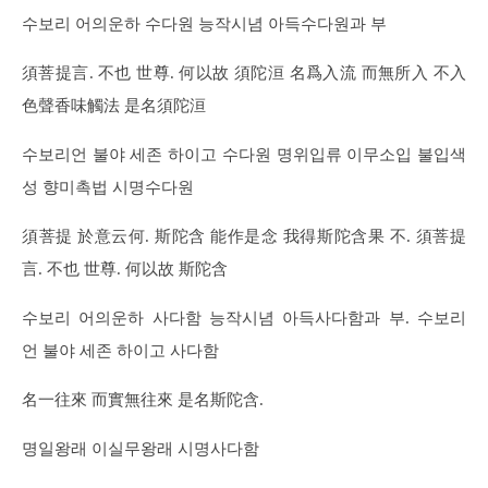
수보리 어의운하 수다원 능작시념 아득수다원과 부
須菩提言. 不也 世尊. 何以故 須陀洹 名爲入流 而無所入 不入
色聲香味觸法 是名須陀洹
수보리언 불야 세존 하이고 수다원 명위입류 이무소입 불입색
성 향미촉법 시명수다원
須菩提 於意云何. 斯陀含 能作是念 我得斯陀含果 不. 須菩提
言. 不也 世尊. 何以故 斯陀含
수보리 어의운하 사다함 능작시념 아득사다함과 부. 수보리
언 불야 세존 하이고 사다함
名一往來 而實無往來 是名斯陀含.
명일왕래 이실무왕래 시명사다함