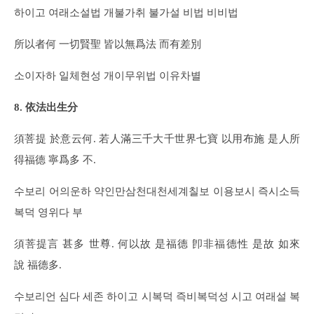
하이고 여래소설법 개불가취 불가설 비법 비비법
所以者何 一切賢聖 皆以無爲法 而有差別
소이자하 일체현성 개이무위법 이유차별
8. 依法出生分
須菩提 於意云何. 若人滿三千大千世界七寶 以用布施 是人所
得福德 寧爲多 不.
수보리 어의운하 약인만삼천대천세계칠보 이용보시 즉시소득
복덕 영위다 부
須菩提言 甚多 世尊. 何以故 是福德 卽非福德性 是故 如來
說 福德多.
수보리언 심다 세존 하이고 시복덕 즉비복덕성 시고 여래설 복