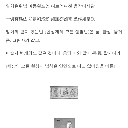
일체유위법 여몽환포영 여로역여전 응작여시관
一切有爲法 如夢幻泡影 如露亦如電 應作如是觀
일체의 함이 있는법 (현상계의 모든 생멸법)은 꿈, 환상, 물거
품, 그림자와 같고,
이슬과 번개와도 같은 것이니, 응당 이와 같이 관(觀)할지니라.
[세상의 모든 현상과 법칙은 인연으로 나고 없어짐을 이름]