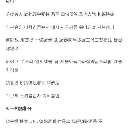
덕다
若復有人 於此經中受持 乃至 四句偈等 爲他人說 其福勝彼
약부유인 어차경중수지 내지 사구게등 위타인설 기복승피
何以故 須菩提 一切諸佛 及 諸佛阿뇩多羅三약三菩提法 皆從
此經出.
하이고 수보리 일체제불 급 제불아뇩다라삼먁삼보리법 개종
차경출
須菩提 所謂佛法者 卽非佛法
수보리 소위불법자 즉비불법.
9. 一相無相分
須菩提 於意云何. 須陀洹 能作是念 我得須陀洹果 不.