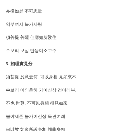
亦復如是 不可思量
역부여시 불가사량
須菩提 菩薩 但應如所敎住
수보리 보살 단응여소교주
5. 如理實見分
須菩提 於意云何. 可以身相 見如來不.
수보리 어의운하 가이신상 견여래부.
不也 世尊. 不可以身相 得見如來
불야세존 불가이신상 득견여래
何以故 如來所說身相 卽非身相