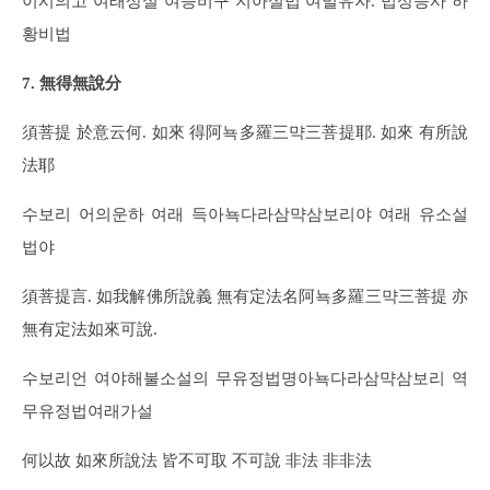
이시의고 여래상설 여등비구 지아설법 여벌유자. 법상응사 하
황비법
7. 無得無說分
須菩提 於意云何. 如來 得阿뇩多羅三먁三菩提耶. 如來 有所說
法耶
수보리 어의운하 여래 득아뇩다라삼먁삼보리야 여래 유소설
법야
須菩提言. 如我解佛所說義 無有定法名阿뇩多羅三먁三菩提 亦
無有定法如來可說.
수보리언 여야해불소설의 무유정법명아뇩다라삼먁삼보리 역
무유정법여래가설
何以故 如來所說法 皆不可取 不可說 非法 非非法