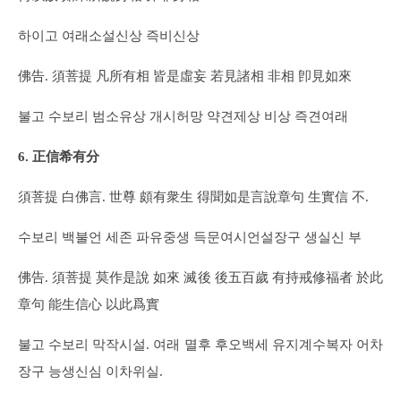
하이고 여래소설신상 즉비신상
佛告. 須菩提 凡所有相 皆是虛妄 若見諸相 非相 卽見如來
불고 수보리 범소유상 개시허망 약견제상 비상 즉견여래
6. 正信希有分
須菩提 白佛言. 世尊 頗有衆生 得聞如是言說章句 生實信 不.
수보리 백불언 세존 파유중생 득문여시언설장구 생실신 부
佛告. 須菩提 莫作是說 如來 滅後 後五百歲 有持戒修福者 於此
章句 能生信心 以此爲實
불고 수보리 막작시설. 여래 멸후 후오백세 유지계수복자 어차
장구 능생신심 이차위실.