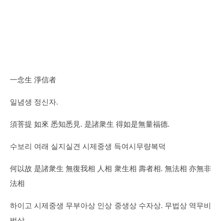
一念生 淨信者
일념생 정신자.
須菩提 如來 悉知悉見. 是諸衆生 得如是無量福德.
수보리 여래 실지실견 시제중생 득여시무량복덕
何以故 是諸衆生 無復我相 人相 衆生相 壽者相. 無法相 亦無非
法相
하이고 시제중생 무부아상 인상 중생상 수자상. 무법상 역무비
법상