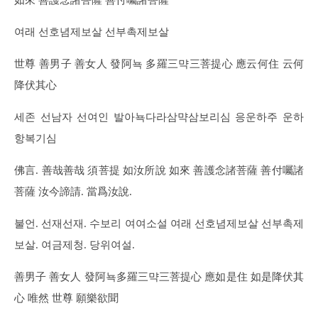
如來 善護念諸菩薩 善付囑諸菩薩
여래 선호념제보살 선부촉제보살
世尊 善男子 善女人 發阿뇩 多羅三먁三菩提心 應云何住 云何
降伏其心
세존 선남자 선여인 발아뇩다라삼먁삼보리심 응운하주 운하
항복기심
佛言. 善哉善哉 須菩提 如汝所說 如來 善護念諸菩薩 善付囑諸
菩薩 汝今諦請. 當爲汝說.
불언. 선재선재. 수보리 여여소설 여래 선호념제보살 선부촉제
보살. 여금제청. 당위여설.
善男子 善女人 發阿뇩多羅三먁三菩提心 應如是住 如是降伏其
心 唯然 世尊 願樂欲聞