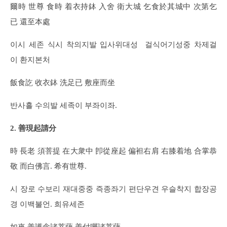
爾時 世尊 食時 着衣持鉢 入舍 衛大城 乞食於其城中 次第乞
已 還至本處
이시 세존 식시 착의지발 입사위대성 걸식어기성중 차제걸
이 환지본처
飯食訖 收衣鉢 洗足已 敷座而坐
반사흘 수의발 세족이 부좌이좌.
2. 善現起請分
時 長老 須菩提 在大衆中 卽從座起 偏袒右肩 右膝着地 合掌恭
敬 而白佛言. 希有世尊.
시 장로 수보리 재대중중 즉종좌기 편단우견 우슬착지 합장공
경 이백불언. 희유세존