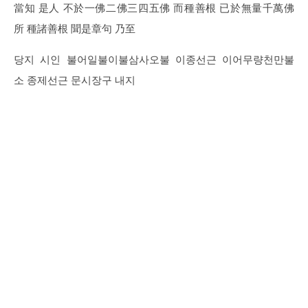
當知 是人 不於一佛二佛三四五佛 而種善根 已於無量千萬佛
所 種諸善根 聞是章句 乃至
당지 시인 불어일불이불삼사오불 이종선근 이어무량천만불
소 종제선근 문시장구 내지