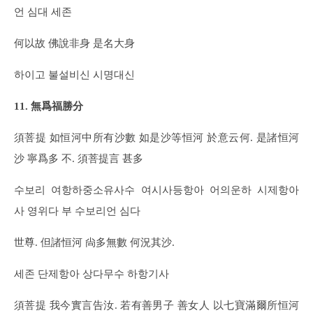
언 심대 세존
何以故 佛說非身 是名大身
하이고 불설비신 시명대신
11. 無爲福勝分
須菩提 如恒河中所有沙數 如是沙等恒河 於意云何. 是諸恒河
沙 寧爲多 不. 須菩提言 甚多
수보리 여항하중소유사수 여시사등항아 어의운하 시제항아
사 영위다 부 수보리언 심다
世尊. 但諸恒河 尙多無數 何況其沙.
세존 단제항아 상다무수 하항기사
須菩提 我今實言告汝. 若有善男子 善女人 以七寶滿爾所恒河