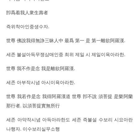
卽爲着我人衆生壽者
즉위착아인중생수자.
世尊 佛說我得無諍三昧人中 最爲 第一 是 第一離欲阿羅漢.
세존 불설아득무쟁삼매인중 최위 제일 시 제일이욕아라한.
世尊 我不作是念 我是離欲阿羅漢.
세존 아부작시념 아시이욕아라한.
世尊 我若作是念 我得阿羅漢道 世尊 卽不說 須菩提 是樂阿蘭
那行者. 以須菩提實無所行
세존 아약작시념 아득아라한도 세존 즉불설 수보리 시요아란
나행자. 이수보리실무소행