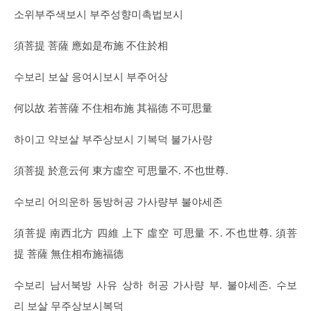
소위부주색보시 부주성향미촉법보시
須菩提 菩薩 應如是布施 不住於相
수보리 보살 응여시보시 부주어상
何以故 若菩薩 不住相布施 其福德 不可思量
하이고 약보살 부주상보시 기복덕 불가사량
須菩提 於意云何 東方虛空 可思量不. 不也世尊.
수보리 어의운하 동방허공 가사량부 불야세존
須菩提 南西北方 四維 上下 虛空 可思量 不. 不也世尊. 須菩
提 菩薩 無住相布施福德
수보리 남서북방 사유 상하 허공 가사량 부. 불야세존. 수보
리 보살 무주상보시복덕