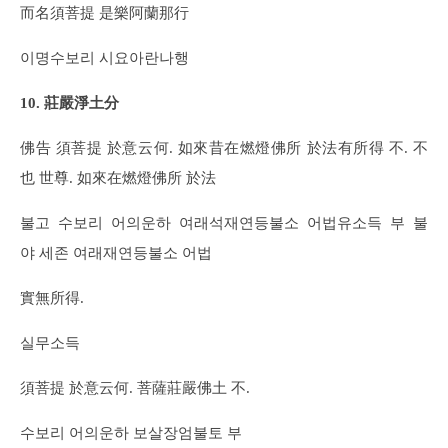
而名須菩提 是樂阿蘭那行
이명수보리 시요아란나행
10. 莊嚴淨土分
佛告 須菩提 於意云何. 如來昔在燃燈佛所 於法有所得 不. 不
也 世尊. 如來在燃燈佛所 於法
불고 수보리 어의운하 여래석재연등불소 어법유소득 부 불
야 세존 여래재연등불소 어법
實無所得.
실무소득
須菩提 於意云何. 菩薩莊嚴佛土 不.
수보리 어의운하 보살장엄불토 부