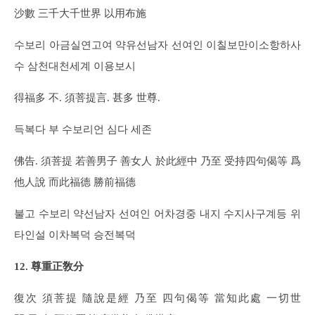
沙數 三千大千世界 以用布施
수보리 아금실연고여 약유선남자 선여인 이칠보만이소항하사
수 삼천대천세계 이용보시
得福多 不. 須菩提言. 甚多 世尊.
득복다 부 수보리언 심다 세존
佛告. 須菩提 若善男子 善女人 於此經中 乃至 受持四句偈等 爲
他人說 而此福德 勝前福德
불고 수보리 약선남자 선여인 어차경중 내지 수지사구계등 위
타인설 이차복덕 승전복덕
12. 尊重正敎分
復次 須菩提 隨說是經 乃至 四句偈等 當知此處 一切世