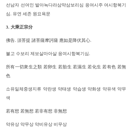
선남자 선여인 발아뇩다라삼먁삼보리심 응여시주 여시항복기
심. 유연 세존 원요욕문
3. 大乘正宗分
佛告. 須菩提 諸菩薩摩訶薩 應如是降伏其心.
불고 수보리 제보살마아살 응여시항복기심.
所有一切衆生之類 若卵生 若胎生 若濕生 若化生 若有色 若無
色
소유일체중생지류 약란생 약태생 약습생 약화생 약유색 약무
색
若有想 若無想 若非有想 非無想
약유상 약무상 약비유상 비무상