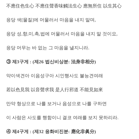
不應住色生心 不應住聲香味觸法生心 應無所住 以生其心
응당 색[물질]에 머물러서 마음을 내지 말며,
응당 성,향,미,촉,법에 머물러서 마음을 내지 말 것이요,
응당 머무는 바 없는 그 마음을 낼지니라.
③ 제3구게 : (제26 법신비상분: 法身非相分)
약이색견아 이음성구아 시인행사도 불능견여래
若以色見我 以音聲求我 是人行邪道 不能見如來
만약 형상으로 나를 보거나 음성으로 나를 구하면
이 사람은 사도를 행함이니 결코 여래를 보지 못하리라.
④ 제4구게 : (제32 응화비진분: 應化非眞分)