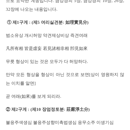
으로 요약한 계송입니다. 금강경의 5장, 금강경의 10장, 26장,
32장에 나오는 내용입니다.
① 제1구게 : (제5 여리실견분: 如理實見分)
범소유상 개시허망 약견제상비상 즉견여래
凡所有相 皆是虛妄 若見諸相非相 卽見如來
무릇 형상이 있는 것은 모두가 다 허망하다.
만약 모든 형상을 형상이 아닌 것으로 보면[상이 영원하지 않
는 이치를 알면]
곧 여래(如來)를 보게 되리라.
② 제2구게 : (제10 장엄정토분: 莊嚴淨土分)
불응주색생심 불응주성향미촉법생심 응무소주 이생기심