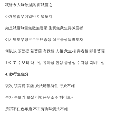
我皆令入無餘涅槃 而滅度之
아개영입무여열반 이멸도지
如是滅度無量無數無邊衆 生實無衆生得滅度者
여시멸도무량무수무변중생 실무중생득멸도자
何以故 須菩提 若菩薩 有我相 人相 衆生相 壽者相 卽非菩薩
하이고 수보리 약보살 유아상 인상 중생상 수자상 즉비보살
4. 妙行無住分
復次 須菩提 菩薩 於法應無所住 行於布施
부차 수보리 보살 어법응무소주 행어보시
所謂不住色布施 不主聲香味觸法布施