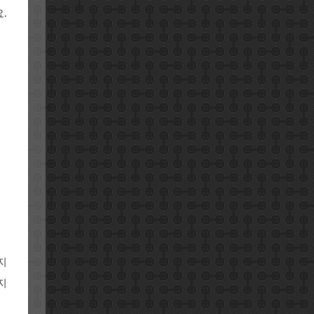
.
지
지