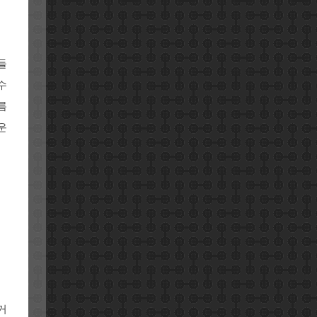
들
수
름
운
거