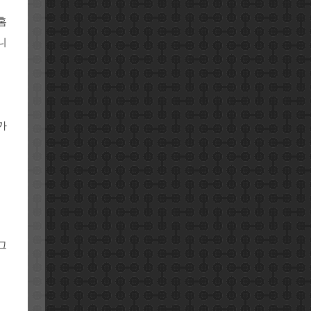
홈
니
가
그