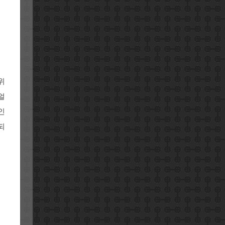
위
얼
인
되