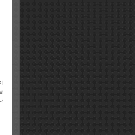
이
을
나