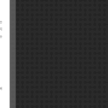
는
지
는
버