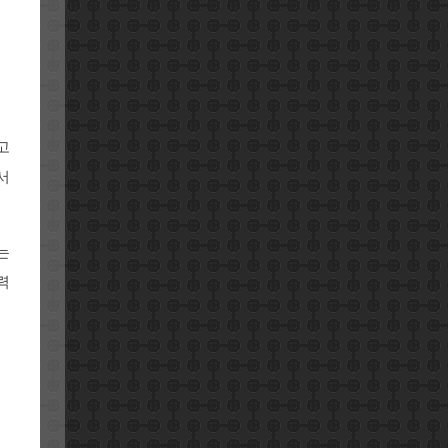
고
서
는
력