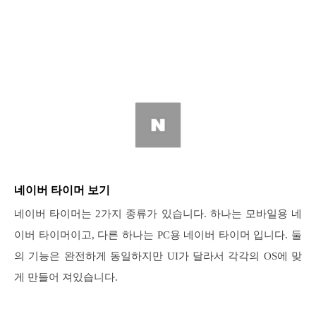
네이버 타이머 보기
네이버 타이머는 2가지 종류가 있습니다. 하나는 모바일용 네
이버 타이머이고, 다른 하나는 PC용 네이버 타이머 입니다. 둘
의 기능은 완전하게 동일하지만 UI가 달라서 각각의 OS에 맞
게 만들어 져있습니다.