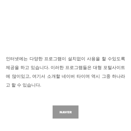
인터넷에는 다양한 프로그램이 설치없이 사용을 할 수있도록
제공을 하고 있습니다. 이러한 프로그램들은 대형 포털사이트
에 많이있고, 여기서 소개할 네이버 타이며 역시 그중 하나라
고 할 수 있습니다.