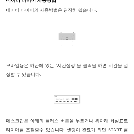
네이버 타이머 사용방법
네이버 타이머의 사용방법은 굉장히 쉽습니다.
모바일용은 하단에 있는 ‘시간설정’을 클릭을 하면 시간을 설
정할 수 있습니다.
데스크탑은 아래의 플러스 버튼을 누르거나 위아래 화살표로
타이머를 조절할수 있습니다. 셋팅이 완료가 되면 START 를