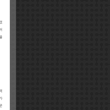
였
어
을
역
가
문