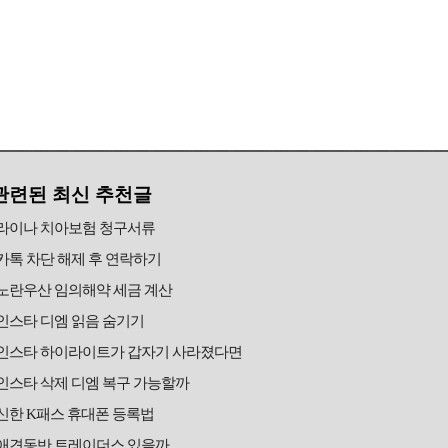
관련된 최신 추천글
라이나 치아보험 청구서류
카톡 차단 해제 후 연락하기
노란우산 임의해약 세금 계산
인스타 디엠 읽음 숨기기
인스타 하이라이트가 갑자기 사라졌다면
인스타 삭제 디엠 복구 가능할까
신한 K패스 휴대폰 등록법
애견동반 트레이더스 있을까