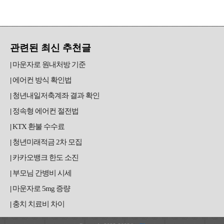
관련된 최신 추천글
마운자로 원내처방 기준
에어컨 방식 확인법
청년내일저축계좌 결과 확인
정속형 에어컨 절전법
KTX 환불 수수료
청년미래적금 2차 모집
카카오뱅크 한도 소진
부모님 간병비 시세
마운자로 5mg 증량
충치 치료비 차이