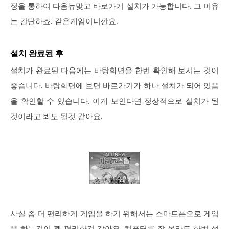
정을 통하여 다음뉴맞고 바로가기 설치가 가능합니다. 그 이유
는 간단하죠. 같은게임이니깐요.
설치 완료된 후
설치가 완료된 다음에는 바탕화면을 한번 확인해 보시는 것이
좋습니다. 바탕화면에 보면 바로가기가 하나 설치가 되어 있음
을 확인할 수 있습니다. 이게 보인다면 정상적으로 설치가 된
것이라고 봐도 될것 같아요.
사실 좀 더 편리하게 게임을 하기 위해서는 스마트폰으로 게임