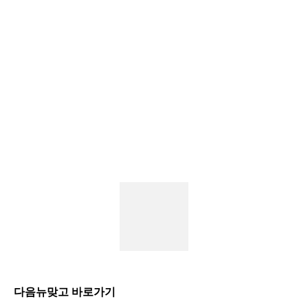
다음뉴맞고 바로가기