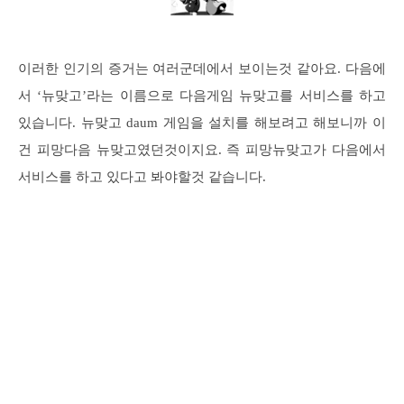
이러한 인기의 증거는 여러군데에서 보이는것 같아요. 다음에
서 ‘뉴맞고’라는 이름으로 다음게임 뉴맞고를 서비스를 하고
있습니다. 뉴맞고 daum 게임을 설치를 해보려고 해보니까 이
건 피망다음 뉴맞고였던것이지요. 즉 피망뉴맞고가 다음에서
서비스를 하고 있다고 봐야할것 같습니다.