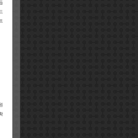
듭
드
트
원
확