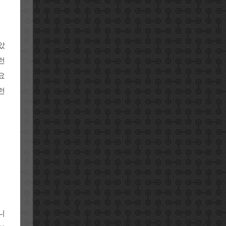
았
런
요
런
니