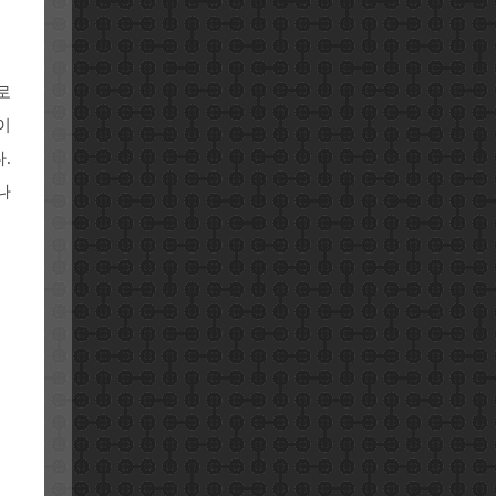
로
이
.
나