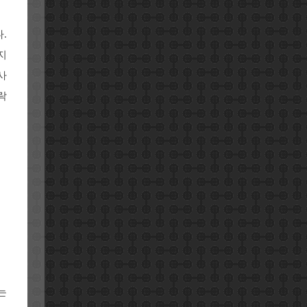
.
지
사
락
는