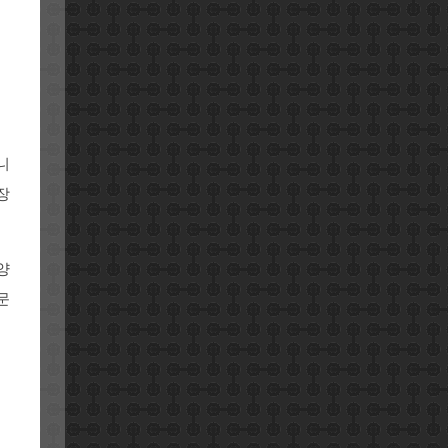
니
장
양
문