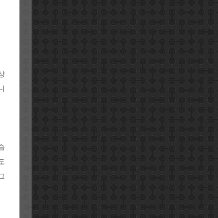
상
니
습
도
그