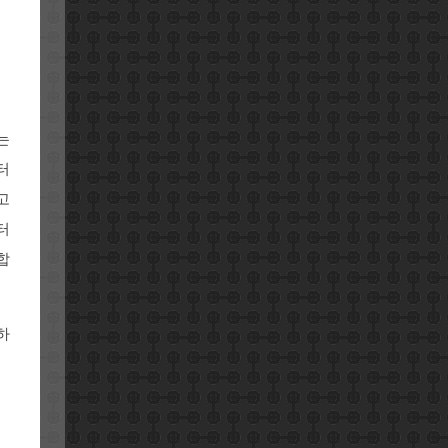
는
터
고
터
합
하