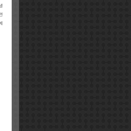
생
연
에