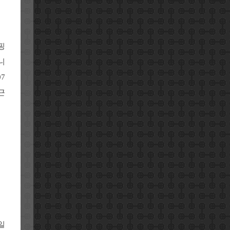
핑
니
7
근
일