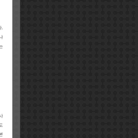
.
나
는
사
도
본