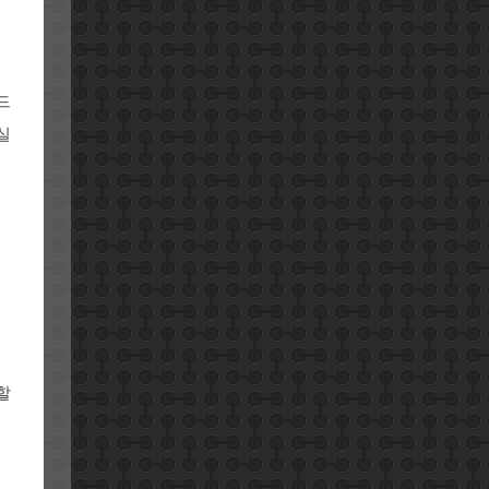
드
실
할