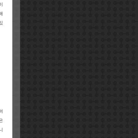
이
해
있
여
은
니