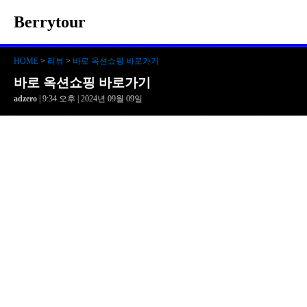
Berrytour
HOME
>
리뷰
>
바로 옥션쇼핑 바로가기
바로 옥션쇼핑 바로가기
adzero
| 9:34 오후 | 2024년 09월 09일