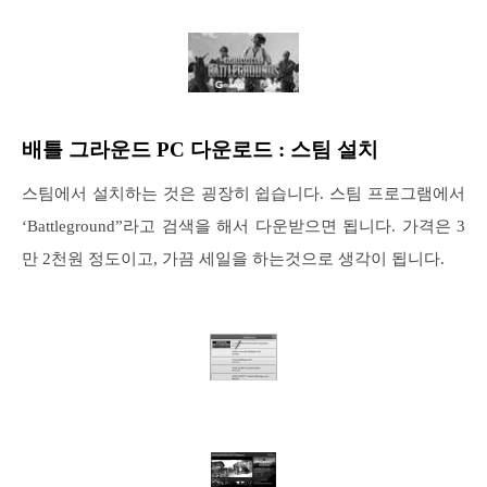
배틀 그라운드 PC 다운로드 : 스팀 설치
스팀에서 설치하는 것은 굉장히 쉽습니다. 스팀 프로그램에서
‘Battleground”라고 검색을 해서 다운받으면 됩니다. 가격은 3
만 2천원 정도이고, 가끔 세일을 하는것으로 생각이 됩니다.