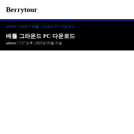
Berrytour
HOME
>
리뷰
>
배틀 그라운드 PC 다운로드
배틀 그라운드 PC 다운로드
adzero
| 7:27 오후 | 2023년 05월 31일