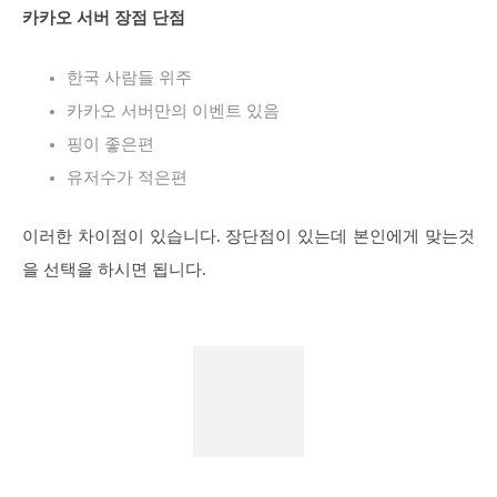
카카오 서버 장점 단점
한국 사람들 위주
카카오 서버만의 이벤트 있음
핑이 좋은편
유저수가 적은편
이러한 차이점이 있습니다. 장단점이 있는데 본인에게 맞는것
을 선택을 하시면 됩니다.