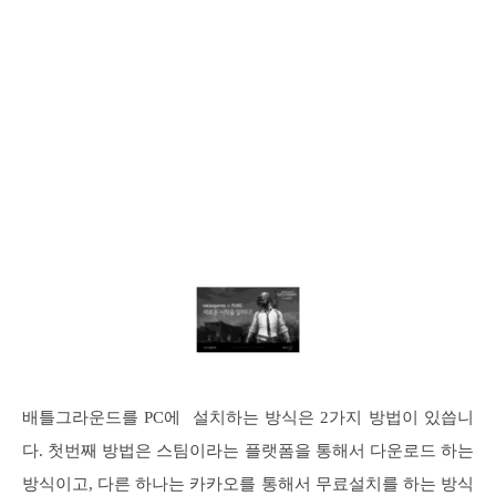
배틀그라운드를 PC에 설치하는 방식은 2가지 방법이 있씁니
다. 첫번째 방법은 스팀이라는 플랫폼을 통해서 다운로드 하는
방식이고, 다른 하나는 카카오를 통해서 무료설치를 하는 방식