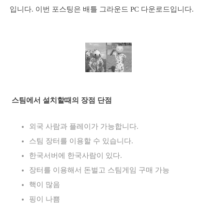
입니다. 이번 포스팅은 배틀 그라운드 PC 다운로드입니다.
스팀에서 설치할때의 장점 단점
외국 사람과 플레이가 가능합니다.
스팀 장터를 이용할 수 있습니다.
한국서버에 한국사람이 있다.
장터를 이용해서 돈벌고 스팀게임 구매 가능
핵이 많음
핑이 나쁨