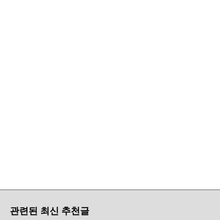
관련된 최신 추천글