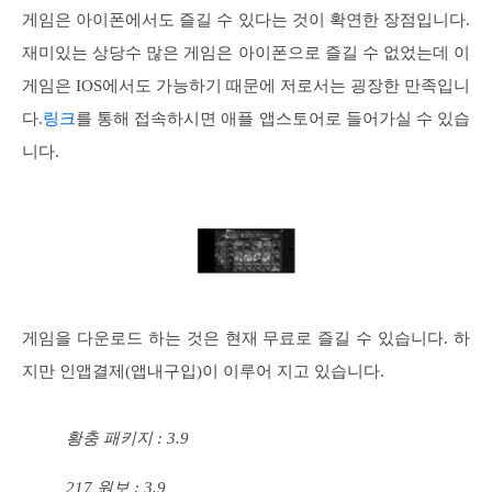
게임은 아이폰에서도 즐길 수 있다는 것이 확연한 장점입니다.
재미있는 상당수 많은 게임은 아이폰으로 즐길 수 없었는데 이
게임은 IOS에서도 가능하기 때문에 저로서는 굉장한 만족입니
다.
링크
를 통해 접속하시면 애플 앱스토어로 들어가실 수 있습
니다.
게임을 다운로드 하는 것은 현재 무료로 즐길 수 있습니다. 하
지만 인앱결제(앱내구입)이 이루어 지고 있습니다.
황충 패키지 : 3.9
217 원보 : 3.9