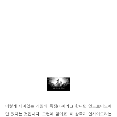
이렇게 재미있는 게임의 특징(?)이라고 한다면 안드로이드에
만 있다는 것입니다. 그런데 말이죠. 이 삼국지 인사이드라는