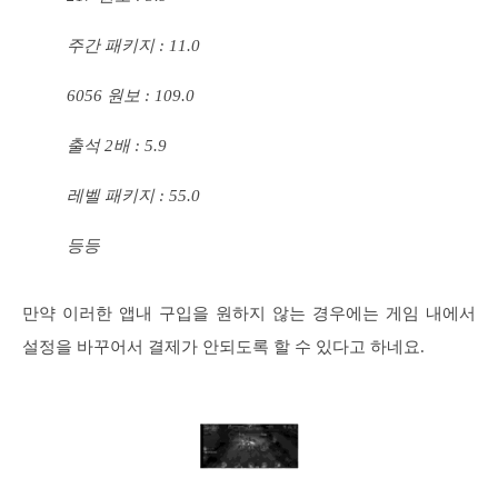
주간 패키지 : 11.0
6056 원보 : 109.0
출석 2배 : 5.9
레벨 패키지 : 55.0
등등
만약 이러한 앱내 구입을 원하지 않는 경우에는 게임 내에서
설정을 바꾸어서 결제가 안되도록 할 수 있다고 하네요.