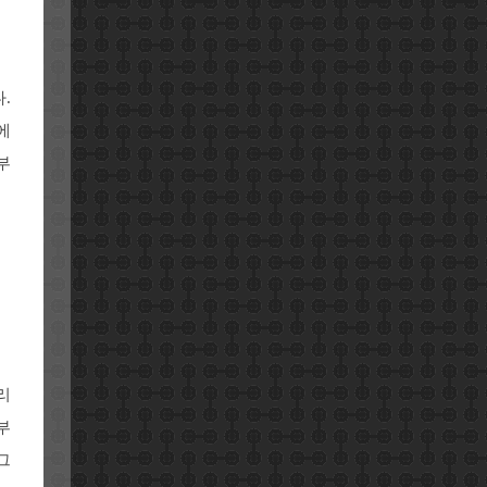
.
에
부
리
부
그