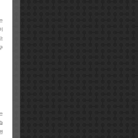
는
이
으
구
는
습
편