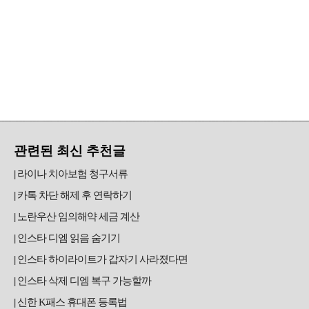
관련된 최신 추천글
라이나 치아보험 청구서류
카톡 차단 해제 후 연락하기
노란우산 임의해약 세금 계산
인스타 디엠 읽음 숨기기
인스타 하이라이트가 갑자기 사라졌다면
인스타 삭제 디엠 복구 가능할까
신한 K패스 휴대폰 등록법