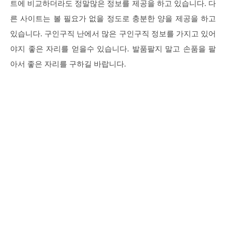
트에 비교하더라도 정말많은 정보를 제공을 하고 있습니다. 다
른 사이트는 볼 필요가 없을 정도로 충분한 양을 제공을 하고
있습니다. 구인구직 난에서 많은 구인구직 정보를 가지고 있어
야지 좋은 자리를 얻을수 있습니다. 발품팔지 말고 손품을 팔
아서 좋은 자리를 구하길 바랍니다.