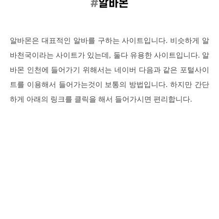
알바몬은 대표적인 알바를 구하는 사이트입니다. 비슷하게 알
바천국이라는 사이트가 있는데, 둘다 유용한 사이트입니다. 알
바몬 인천에 들어가기 위해서는 네이버 다음과 같은 포털사이
트를 이용해서 들어가는것이 보통의 방법입니다. 하지만 간단
하게 아래의 링크를 클릭을 해서 들어가시면 편리합니다.