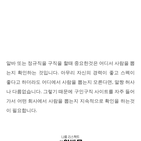
알바 또는 정규직을 구직을 할때 중요한것은 어디서 사람을 뽑
는지 확인하는 것입니다. 아무리 자신의 경력이 좋고 스펙이
좋다고 하더라도 어디에서 사람을 뽑는지 모른다면, 말짱 허사
나 다름없습니다. 그렇기 때문에 구인구직 사이트를 자주 들어
가서 어떤 회사에서 사람을 뽑는지 지속적으로 확인을 하는것
이 필요합니다.