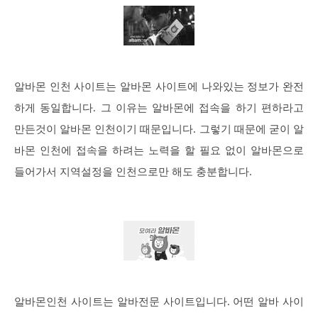
알바몬 인천 사이트는 알바몬 사이트에 나와있는 정보가 완전
하게 동일합니다. 그 이유는 알바몬에 접속을 하기 편하라고
만든것이 알바몬 인천이기 때문입니다. 그렇기 때문에 굳이 알
바몬 인천에 접속을 하려는 노력을 할 필요 없이 알바몬으로
들어가서 지역설정을 인천으로만 해도 충분합니다.
알바몬인천 사이트는 알바전문 사이트입니다. 어떤 알바 사이