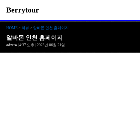
Berrytour
HOME
>
리뷰
>
알바몬 인천 홈페이지
알바몬 인천 홈페이지
adzero
| 4:37 오후 | 2023년 06월 21일