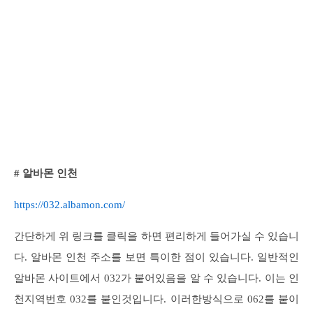
# 알바몬 인천
https://032.albamon.com/
간단하게 위 링크를 클릭을 하면 편리하게 들어가실 수 있습니
다. 알바몬 인천 주소를 보면 특이한 점이 있습니다. 일반적인
알바몬 사이트에서 032가 붙어있음을 알 수 있습니다. 이는 인
천지역번호 032를 붙인것입니다. 이러한방식으로 062를 붙이