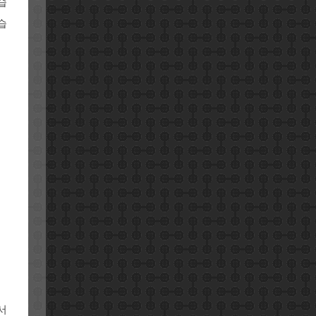
습
습
서