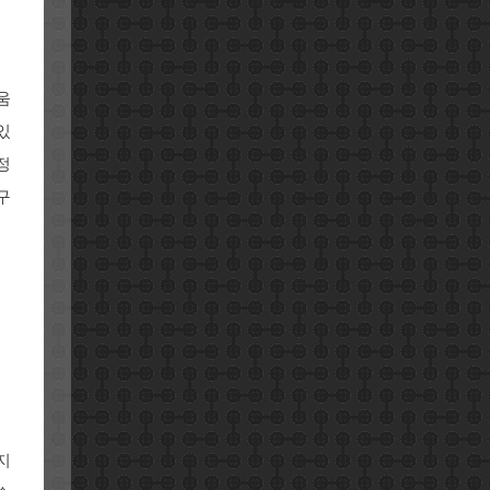
움
있
정
구
지