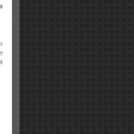
별
크
판
굉