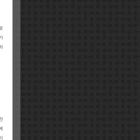
로
가
하
전
에
이