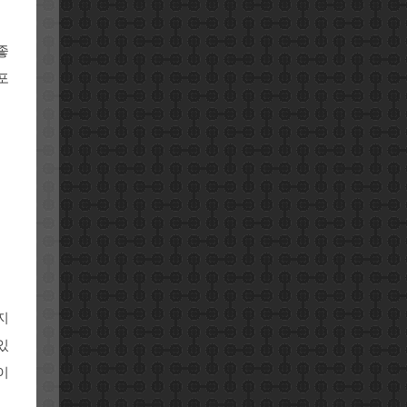
좋
포
지
있
이