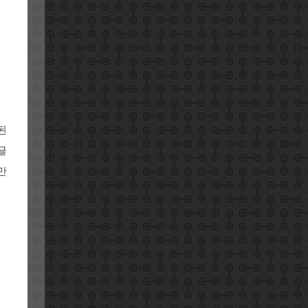
된
글
만