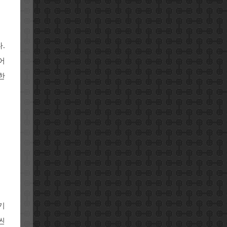
.
어
한
기
씬