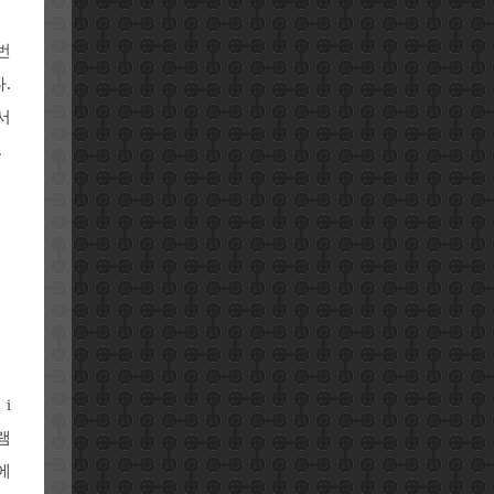
번
.
서
.
i
램
에