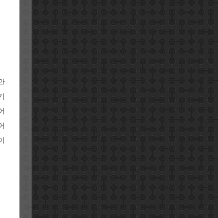
만
기
어
어
이