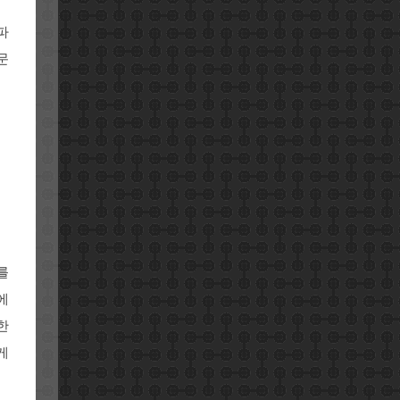
파
문
를
에
한
게