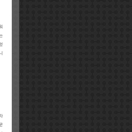
워
는
얻
니
차
문