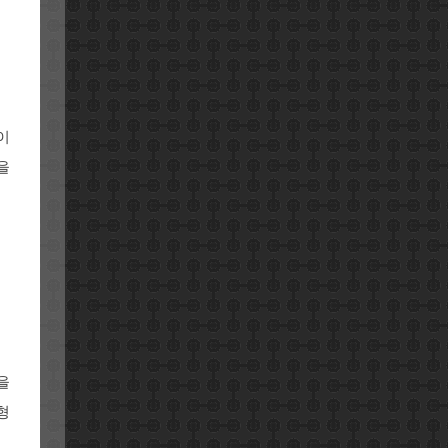
이
을
을
형