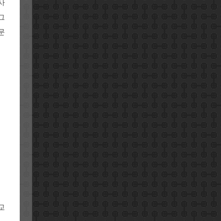
사
그
문
교