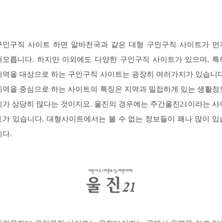
구인구직 사이트 하면 알바천국과 같은 대형 구인구직 사이트가 먼
떠오릅니다. 하지만 이외에도 다양한 구인구직 사이트가 있으며, 특
지역을 대상으로 하는 구인구직 사이트는 굉장히 여러가지가 있습니다
지역을 중심으로 하는 사이트의 특징은 지역과 밀접하게 있는 생활정
지가 상당히 많다는 것이지요. 울진의 경우에는 주간울진21이라는 사
트가 있습니다. 대형사이트에서는 볼 수 없는 정보들이 꽤나 많이 있
니다.