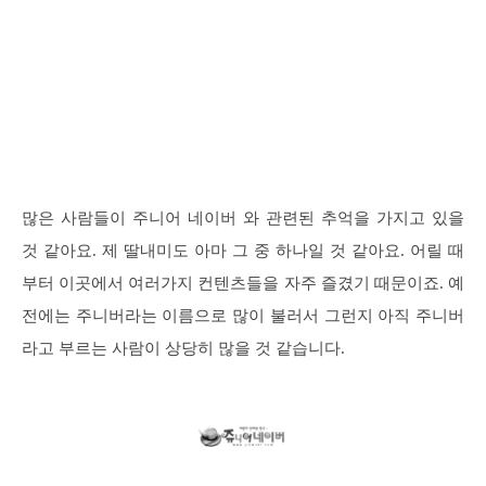
많은 사람들이 주니어 네이버 와 관련된 추억을 가지고 있을
것 같아요. 제 딸내미도 아마 그 중 하나일 것 같아요. 어릴 때
부터 이곳에서 여러가지 컨텐츠들을 자주 즐겼기 때문이죠. 예
전에는 주니버라는 이름으로 많이 불러서 그런지 아직 주니버
라고 부르는 사람이 상당히 많을 것 같습니다.