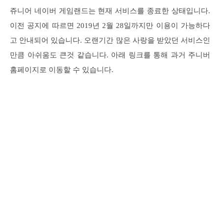
쥬니어 네이버 게임랜드는 현재 서비스를 종료한 상태입니다.
이전 공지에 따르면 2019년 2월 28일까지만 이용이 가능하다
고 안내되어 있습니다. 오랜기간 많은 사랑을 받았던 서비스인
만큼 아쉬움도 큰것 같습니다. 아래 링크를 통해 과거 주니버
홈페이지로 이동할 수 있습니다.