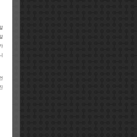
말
알
가
니
언
진