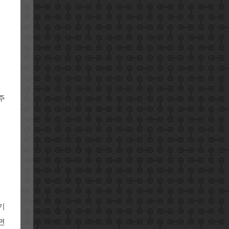
주
기
면