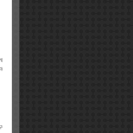
게
과
구