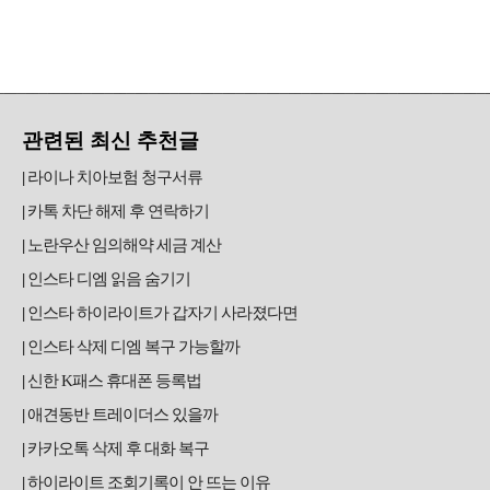
관련된 최신 추천글
라이나 치아보험 청구서류
카톡 차단 해제 후 연락하기
노란우산 임의해약 세금 계산
인스타 디엠 읽음 숨기기
인스타 하이라이트가 갑자기 사라졌다면
인스타 삭제 디엠 복구 가능할까
신한 K패스 휴대폰 등록법
애견동반 트레이더스 있을까
카카오톡 삭제 후 대화 복구
하이라이트 조회기록이 안 뜨는 이유