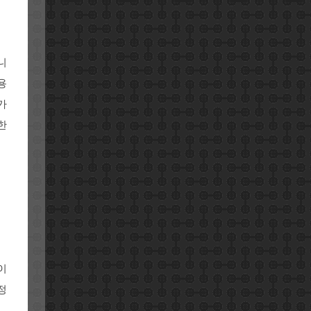
니
용
가
한
이
정