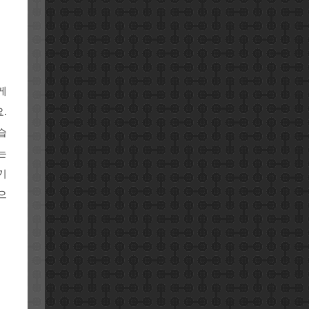
게
.
습
는
기
으