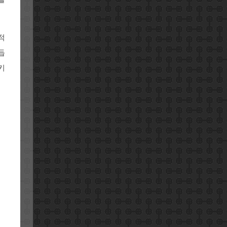
적
듭
키