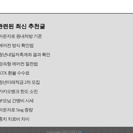
관련된 최신 추천글
마운자로 원내처방 기준
에어컨 방식 확인법
청년내일저축계좌 결과 확인
정속형 에어컨 절전법
KTX 환불 수수료
청년미래적금 2차 모집
카카오뱅크 한도 소진
부모님 간병비 시세
마운자로 5mg 증량
충치 치료비 차이
Copyright 2022-2023 by
JH