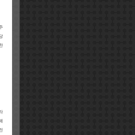
주
당
한
라
해
전