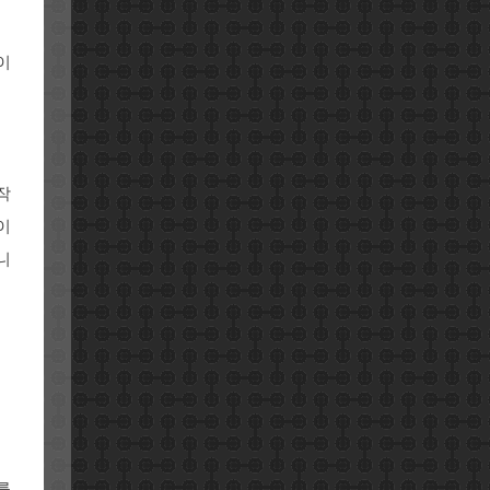
이
작
이
니
를