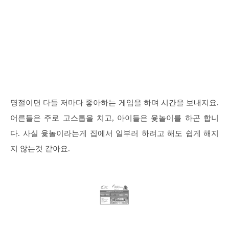
명절이면 다들 저마다 좋아하는 게임을 하며 시간을 보내지요.
어른들은 주로 고스톱을 치고, 아이들은 윷놀이를 하곤 합니
다. 사실 윷놀이라는게 집에서 일부러 하려고 해도 쉽게 해지
지 않는것 같아요.