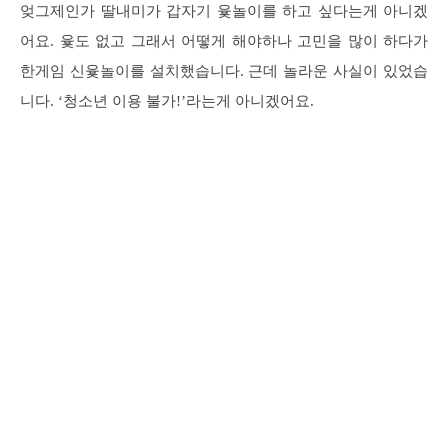
엊그제인가 딸내미가 갑자기 윷놀이를 하고 싶다는게 아니겠
어요. 윷도 없고 그래서 어떻게 해야하나 고민을 많이 하다가
한게임 신윷놀이를 설치했습니다. 근데 놀라운 사실이 있었습
니다. ‘청소년 이용 불가!’라는게 아니겠어요.