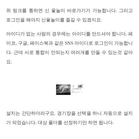
위 링크를 통하면 신 윷놀이 바로가기가 가능합니다. 그리고
로그인을 해야지 신윷놀이를 즐길 수 있겠지요.
아이디가 없는 사람의 경우에는 아이디를 만드셔야 합니다. 페
이코, 구글, 페이스북과 같은 SNS 아이디로 로그인이 가능합니
다. 근데 서로 통합이 안되는지 여러개를 만들 수 있는것 같아
요.
설치는 간단하더라구요. 경기장을 선택을 하니 자동으로 설치
가 되었습니다. 대상 폴더를 선정하기만 하면 됩니다.