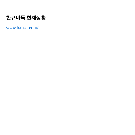
한큐바둑 현재상황
www.han-q.com/