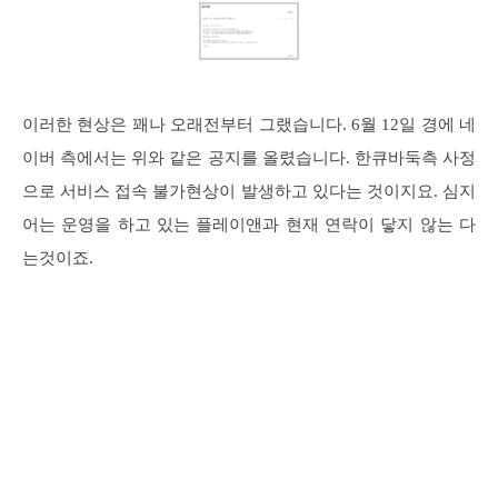
이러한 현상은 꽤나 오래전부터 그랬습니다. 6월 12일 경에 네
이버 측에서는 위와 같은 공지를 올렸습니다. 한큐바둑측 사정
으로 서비스 접속 불가현상이 발생하고 있다는 것이지요. 심지
어는 운영을 하고 있는 플레이앤과 현재 연락이 닿지 않는 다
는것이죠.