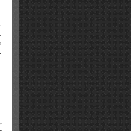
이
서
 계
니
로