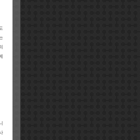
도
는
의
메
니
사