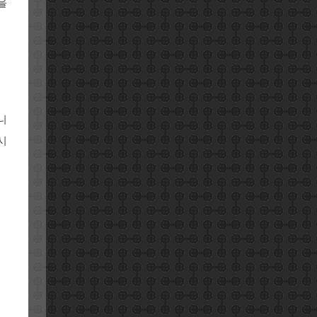
을
니
시