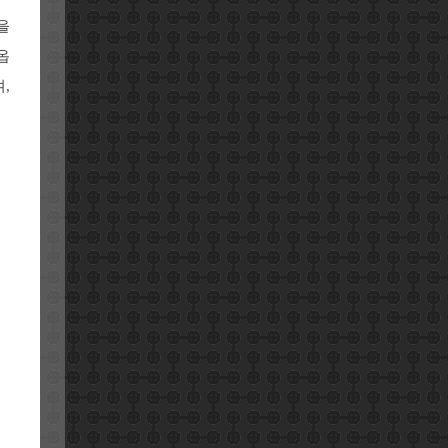
을
옵
,