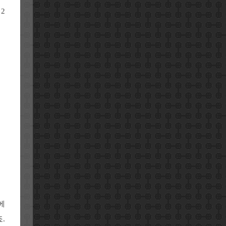
2
에
.