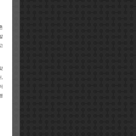
혼
발
고
맞
,
저
행