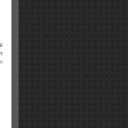
을
게
의