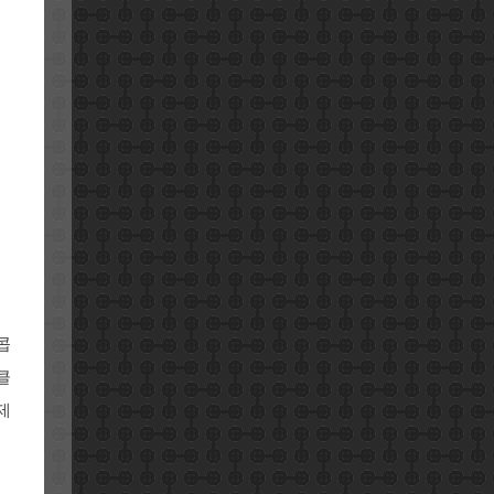
콥
클
제