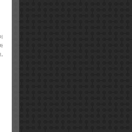
이
하
,