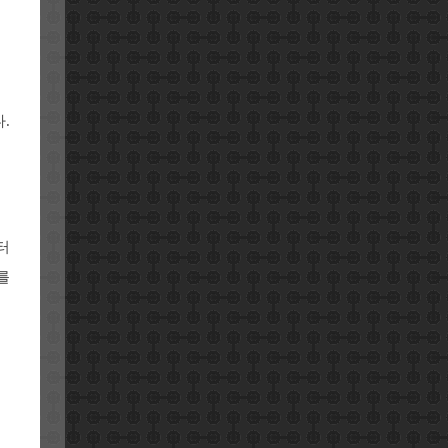
.
터
를