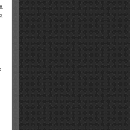
로
흐
이