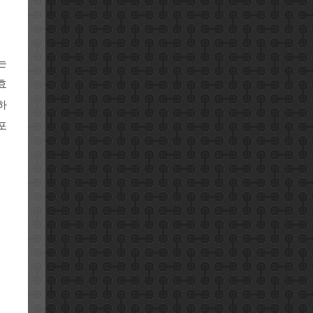
는
효
하
포