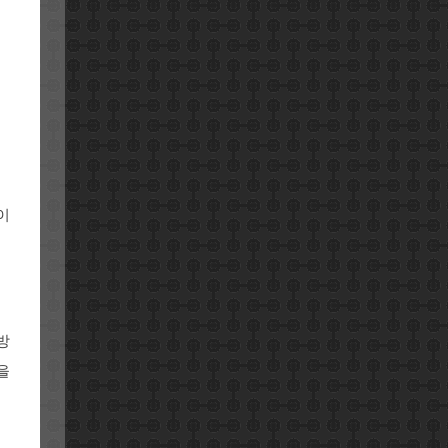
 이
방
을