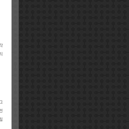
각
리
그
먼
립