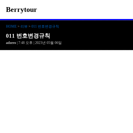
Berrytour
HOME
>
리뷰
>
011 번호변경규칙
011 번호변경규칙
adzero
| 7:48 오후 | 2023년 05월 06일