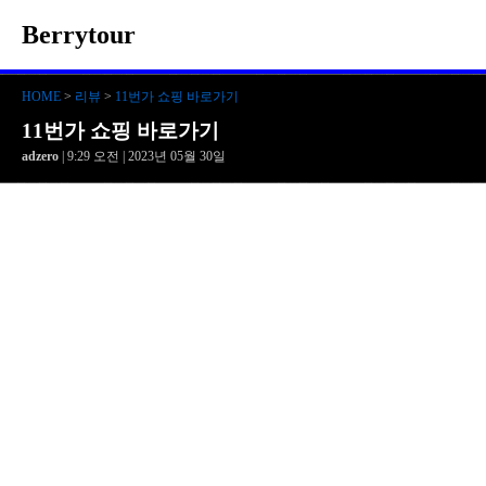
Berrytour
HOME
>
리뷰
>
11번가 쇼핑 바로가기
11번가 쇼핑 바로가기
adzero
| 9:29 오전 | 2023년 05월 30일