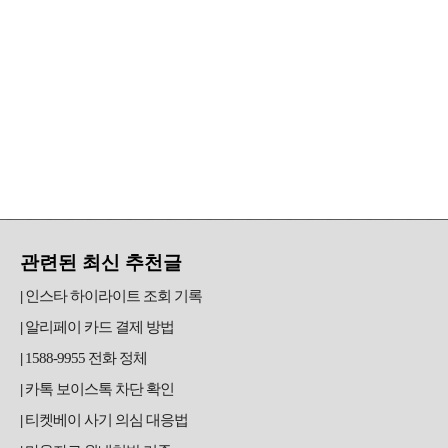
관련된 최신 추천글
인스타 하이라이트 조회 기록
알리페이 카드 결제 방법
1588-9955 전화 정체
카톡 보이스톡 차단 확인
티켓베이 사기 의심 대응법