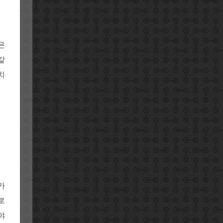
은
같
치
가
로
야