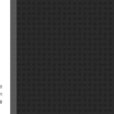
평
려
를