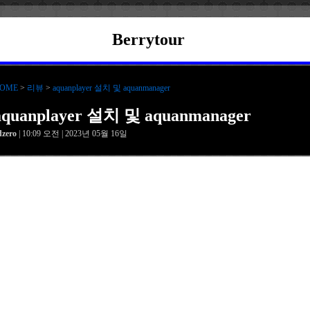
Berrytour
OME
>
리뷰
>
aquanplayer 설치 및 aquanmanager
aquanplayer 설치 및 aquanmanager
dzero
| 10:09 오전 | 2023년 05월 16일