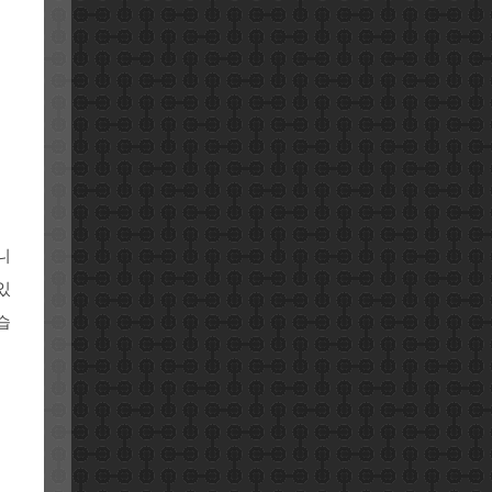
니
있
습