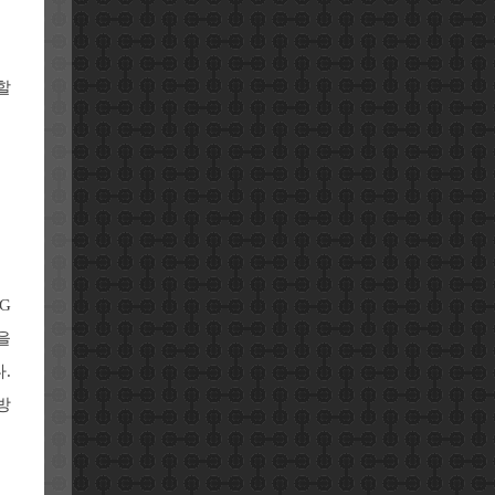
할
G
을
.
방