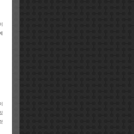
이
에
이
있
것