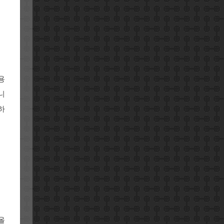
용
니
하
올