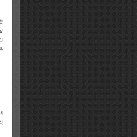
뿐
정
인
은
색
것