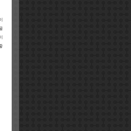
이
물
이
좋