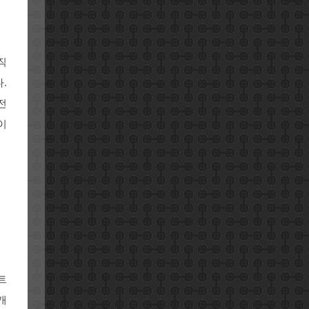
직
.
전
이
트
개