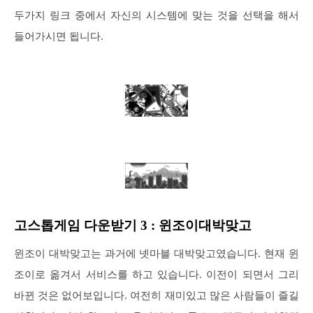
두가지 링크 중에서 자신의 시스템에 맞는 것을 선택을 해서
들어가시면 됩니다.
고스톱게임 다운받기 3 : 윈조이대박맞고
윈조이 대박맞고는 과거에 넷마블 대박맞고였습니다. 현재 윈
조이로 옮겨서 서비스를 하고 있습니다. 이전이 되면서 그리
바뀐 것은 없어보입니다. 여전히 재미있고 많은 사람들이 즐길