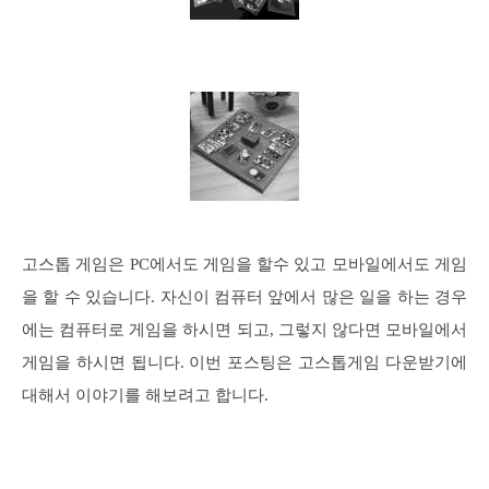
고스톱 게임은 PC에서도 게임을 할수 있고 모바일에서도 게임
을 할 수 있습니다. 자신이 컴퓨터 앞에서 많은 일을 하는 경우
에는 컴퓨터로 게임을 하시면 되고, 그렇지 않다면 모바일에서
게임을 하시면 됩니다. 이번 포스팅은 고스톱게임 다운받기에
대해서 이야기를 해보려고 합니다.