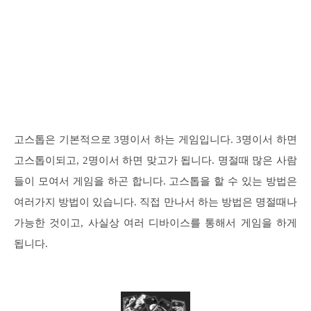
고스톱은 기본적으로 3명이서 하는 게임입니다. 3명이서 하면
고스톱이되고, 2명이서 하면 맞고가 됩니다. 명절때 많은 사람
들이 모여서 게임을 하곤 합니다. 고스톱을 할 수 있는 방법은
여러가지 방법이 있습니다. 직접 만나서 하는 방법은 명절때나
가능한 것이고, 사실상 여러 디바이스를 통해서 게임을 하게
됩니다.