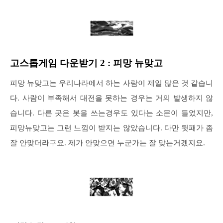
고스톱게임 다운받기 2 : 피망 뉴맞고
피망 뉴맞고는 우리나라에서 하는 사람이 제일 많은 것 같습니
다. 사람이 부족해서 대전을 못하는 경우는 거의 발생하지 않
습니다. 다른 곳은 봇을 쓰는경우도 있다는 소문이 들었지만,
피망뉴맞고는 그런 느낌이 받지는 않았습니다. 다만 뒷패가 좀
잘 안맞더라구요. 제가 안맞으면 누군가는 잘 맞는거겠지요.