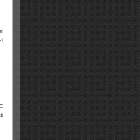
날
서
또
레