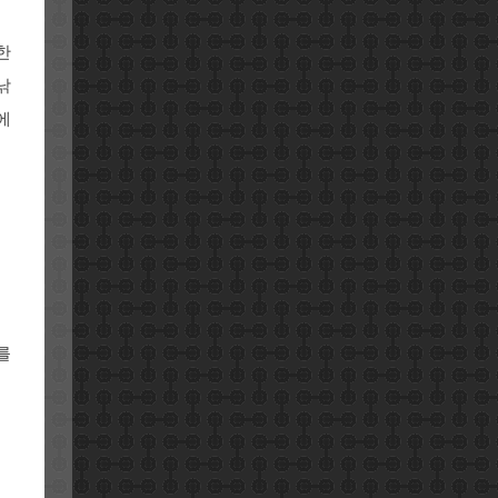
한
낚
에
를