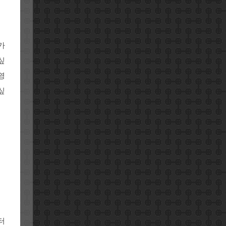
가
싶
영
싶
터