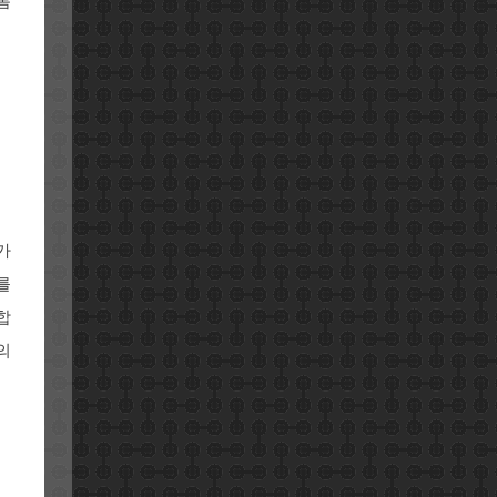
롬
가
를
합
의