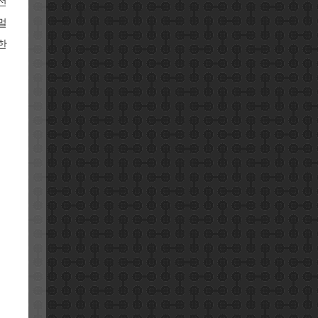
전
멀
한