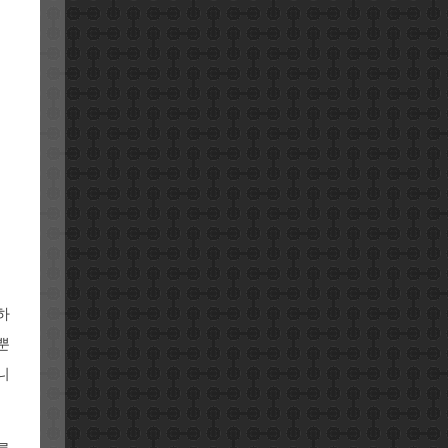
하
뿐
니