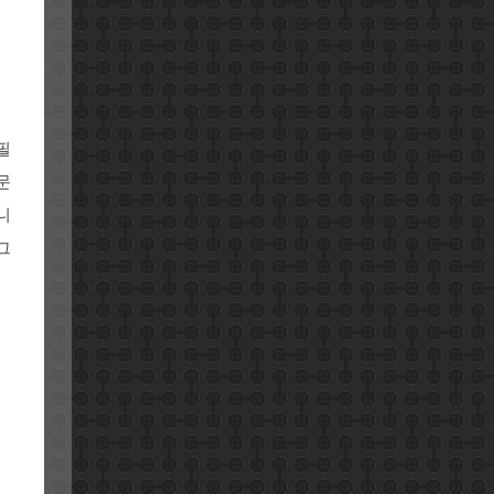
필
문
니
그