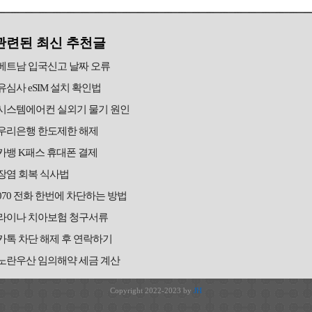
관련된 최신 추천글
베트남 입국신고 날짜 오류
유심사 eSIM 설치 확인법
시스템에어컨 실외기 물기 원인
우리은행 한도제한 해제
카뱅 K패스 휴대폰 결제
장염 회복 식사법
070 전화 한번에 차단하는 방법
라이나 치아보험 청구서류
카톡 차단 해제 후 연락하기
노란우산 임의해약 세금 계산
Copyright 2022-2023 by
JH