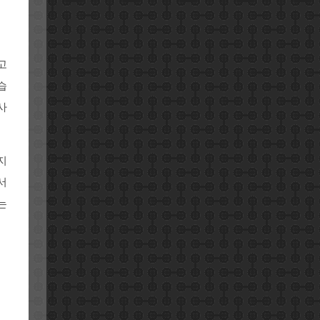
고
습
사
지
서
는