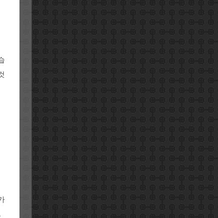
습
것
가
.