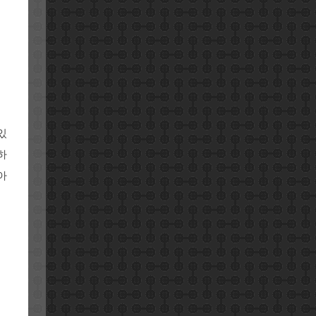
있
하
아