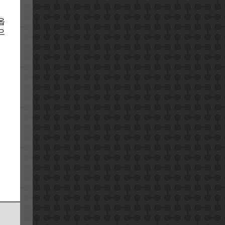
경
옵
으