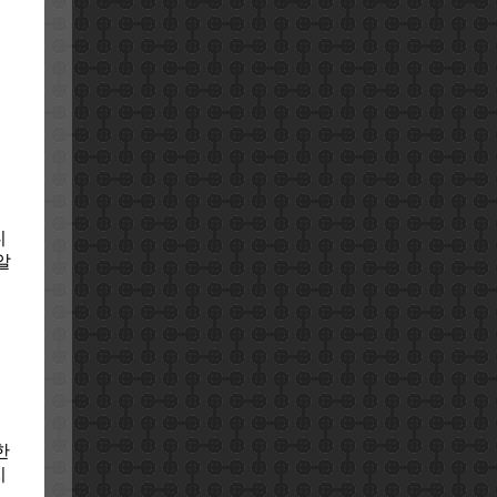
디
알
한
치