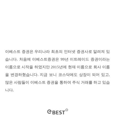
이베스트 증권은 우리나라 최초의 인터넷 증권사로 알려져 있
습니다. 처음에 이베스트증권은 99년 이트레이드 증권이라는
이름으로 시작을 하였지만 2015년에 현재 이름으로 회사 이름
을 변경하혔습니다. 지금 보니 코스닥에도 상장이 되어 있고,
많은 사람들이 이베스트 증권을 통하여 주식 거래를 하고 있습
니다.