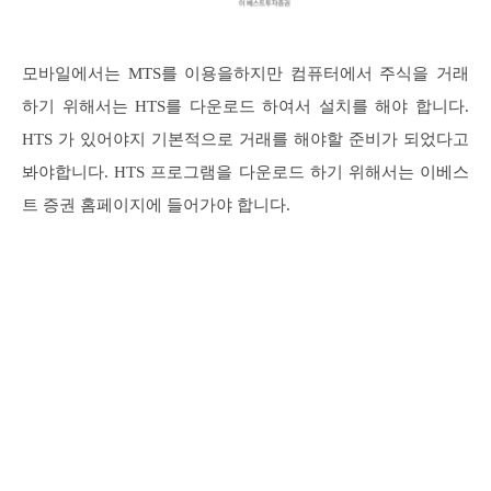
모바일에서는 MTS를 이용을하지만 컴퓨터에서 주식을 거래
하기 위해서는 HTS를 다운로드 하여서 설치를 해야 합니다.
HTS 가 있어야지 기본적으로 거래를 해야할 준비가 되었다고
봐야합니다. HTS 프로그램을 다운로드 하기 위해서는 이베스
트 증권 홈페이지에 들어가야 합니다.