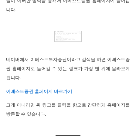
들이 이러한 방식을 통해서 이베스트증권 홈페이지에 들어갑
니다.
네이버에서 이베스트투자증권이라고 검색을 하면 이베스트증
권 홈페이지로 들어갈 수 있는 링크가 가장 맨 위에 올라오게
됩니다.
이베스트증권 홈페이지 바로가기
그게 아니라면 위 링크를 클릭을 함으로 간단하게 홈페이지를
방문할 수 있습니다.