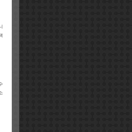
니
택
수
소