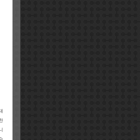
대
한
니
수