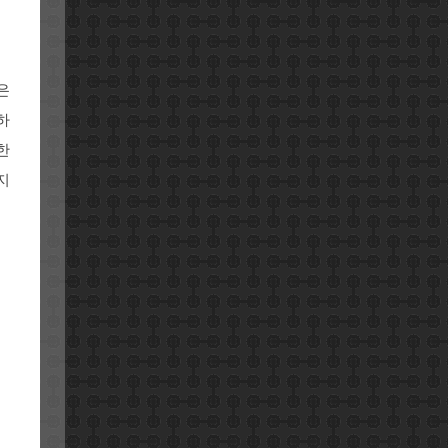
은
하
한
지