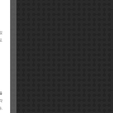
있
도
들
각
.