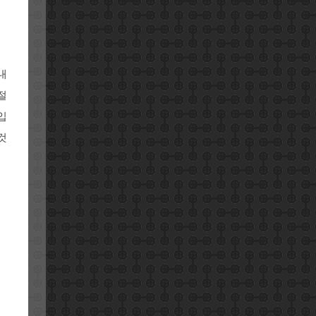
내
절
입
것