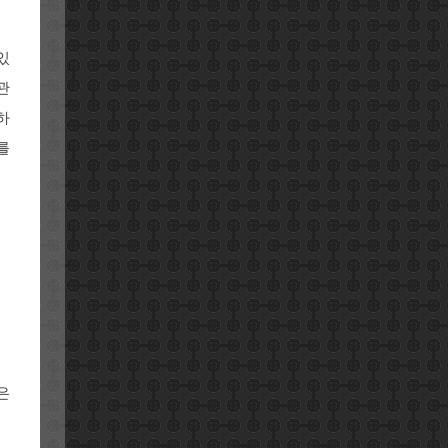
있
관
하
를
은