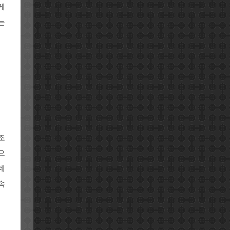
케
는
조
으
데
속