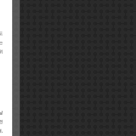
도
는
위
날
련
,