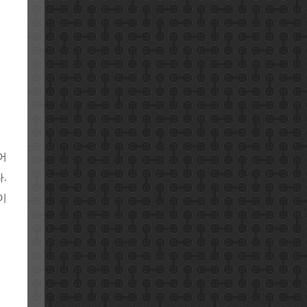
어
.
이