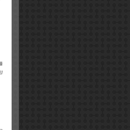
.
률
양