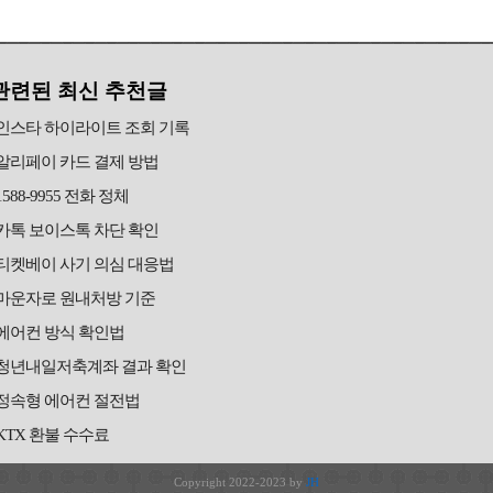
관련된 최신 추천글
인스타 하이라이트 조회 기록
알리페이 카드 결제 방법
1588-9955 전화 정체
카톡 보이스톡 차단 확인
티켓베이 사기 의심 대응법
마운자로 원내처방 기준
에어컨 방식 확인법
청년내일저축계좌 결과 확인
정속형 에어컨 절전법
KTX 환불 수수료
Copyright 2022-2023 by
JH