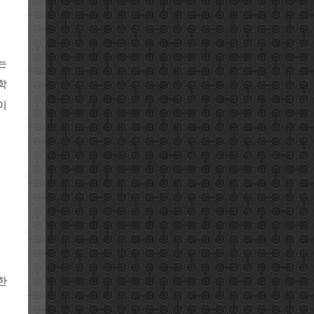
는
학
이
한