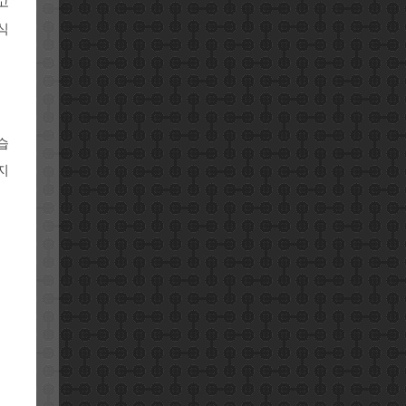
고
식
습
지