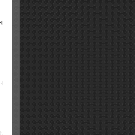
에
니
.